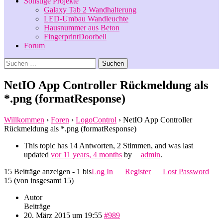
Sonstige Projekte
Galaxy Tab 2 Wandhalterung
LED-Umbau Wandleuchte
Hausnummer aus Beton
FingerprintDoorbell
Forum
Suchen
nach:
NetIO App Controller Rückmeldung als
*.png (formatResponse)
Willkommen
›
Foren
›
LogoControl
›
NetIO App Controller
Rückmeldung als *.png (formatResponse)
This topic has 14 Antworten, 2 Stimmen, and was last
updated
vor 11 years, 4 months
by
admin
.
15 Beiträge anzeigen - 1 bis
Log In
Register
Lost Password
15 (von insgesamt 15)
Autor
Beiträge
20. März 2015 um 19:55
#989